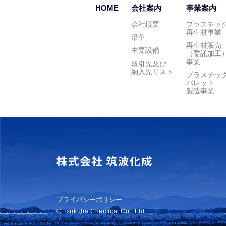
HOME
会社案内
事業案内
会社概要
プラスチッ
再生材事業
沿革
再生材販売
主要設備
（委託加工
事業
取引先及び
納入先リスト
プラスチッ
パレット
製造事業
プライバシーポリシー
© Tsukuba Chemical Co., Ltd.