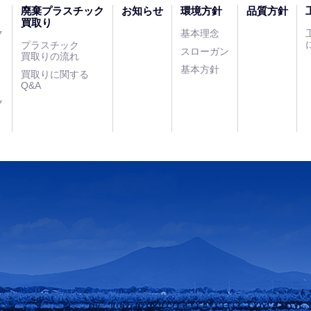
廃棄プラスチック
お知らせ
環境方針
品質方針
買取り
ク
基本理念
プラスチック
スローガン
買取りの流れ
基本方針
）
買取りに関する
Q&A
ク